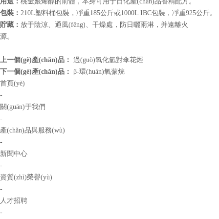
用途：
桃金娘烯醇的前體，本身可用于日化產(chǎn)品香精配方。
包裝：
210L塑料桶包裝，凈重185公斤或1000L IBC包裝，凈重925公斤。
貯藏：
放于陰涼、通風(fēng)、干燥處，防日曬雨淋，并遠離火
源。
上一個(gè)產(chǎn)品：
過(guò)氧化氫對傘花烴
下一個(gè)產(chǎn)品：
β-環(huán)氧蒎烷
首頁(yè)
-
關(guān)于我們
-
產(chǎn)品與服務(wù)
-
新聞中心
-
資質(zhì)榮譽(yù)
-
人才招聘
-