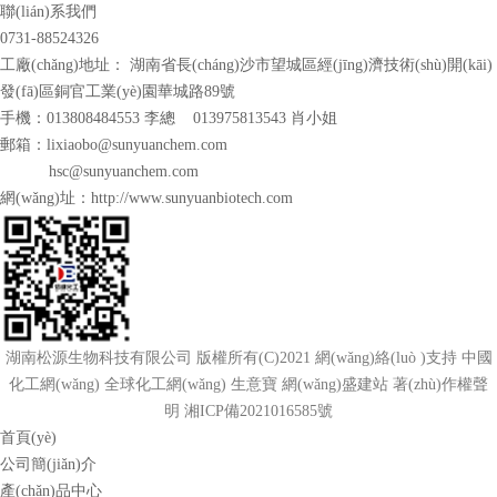
聯(lián)系我們
0731-88524326
工廠(chǎng)地址： 湖南省長(cháng)沙市望城區經(jīng)濟技術(shù)開(kāi)
發(fā)區銅官工業(yè)園華城路89號
手機：013808484553 李總 013975813543 肖小姐
郵箱：
lixiaobo@sunyuanchem.com
hsc@sunyuanchem.com
網(wǎng)址：
http://www.sunyuanbiotech.com
湖南松源生物科技有限公司
版權所有(C)2021
網(wǎng)絡(luò )支持
中國
化工網(wǎng)
全球化工網(wǎng)
生意寶
網(wǎng)盛建站
著(zhù)作權聲
明
湘ICP備2021016585號
首頁(yè)
公司簡(jiǎn)介
產(chǎn)品中心