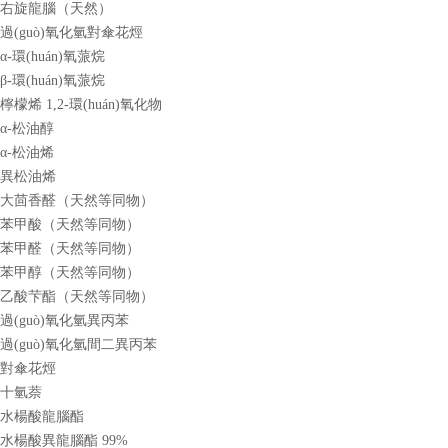
右旋龍腦（天然）
過(guò)氧化氫對傘花烴
α-環(huán)氧蒎烷
β-環(huán)氧蒎烷
檸檬烯 1,2-環(huán)氧化物
α-松油醇
α-松油烯
異松油烯
大茴香醛（天然等同物）
苯甲酸（天然等同物）
苯甲醛（天然等同物）
苯甲醇（天然等同物）
乙酸芐酯（天然等同物）
過(guò)氧化氫異丙苯
過(guò)氧化氫間二異丙苯
對傘花烴
十氫萘
水楊酸龍腦酯
水楊酸異龍腦酯 99%