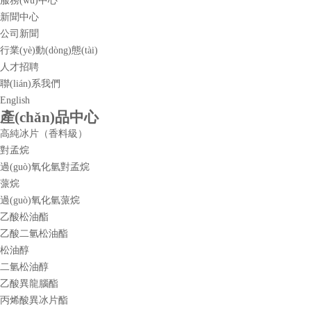
服務(wù)中心
新聞中心
公司新聞
行業(yè)動(dòng)態(tài)
人才招聘
聯(lián)系我們
English
產(chǎn)品中心
高純冰片（香料級）
對孟烷
過(guò)氧化氫對孟烷
蒎烷
過(guò)氧化氫蒎烷
乙酸松油酯
乙酸二氫松油酯
松油醇
二氫松油醇
乙酸異龍腦酯
丙烯酸異冰片酯