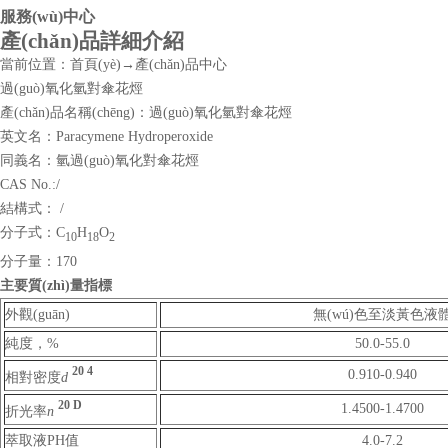
服務(wù)中心
產(chǎn)品詳細介紹
當前位置：
首頁(yè)
→
產(chǎn)品中心
過(guò)氧化氫對傘花烴
產(chǎn)品名稱(chēng)：過(guò)氧化氫對傘花烴
英文名：Paracymene Hydroperoxide
同義名：氫過(guò)氧化對傘花烴
CAS No.:/
結構式： /
分子式：C
H
O
10
18
2
分子量：170
主要質(zhì)量指標
外觀(guān)
無(wú)色至淡黃色液
純度，%
50.0-55.0
20 4
0.910-0.940
相對密度
d
20 D
1.4500-1.4700
折光率
n
萃取液PH值
4.0-7.2