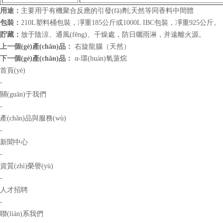
用途：
主要用于有機聚合反應的引發(fā)劑;天然等同香料中間體
包裝：
210L塑料桶包裝，凈重185公斤或1000L IBC包裝，凈重925公斤。
貯藏：
放于陰涼、通風(fēng)、干燥處，防日曬雨淋，并遠離火源。
上一個(gè)產(chǎn)品：
右旋龍腦（天然）
下一個(gè)產(chǎn)品：
α-環(huán)氧蒎烷
首頁(yè)
-
關(guān)于我們
-
產(chǎn)品與服務(wù)
-
新聞中心
-
資質(zhì)榮譽(yù)
-
人才招聘
-
聯(lián)系我們